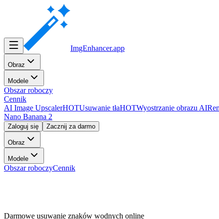
ImgEnhancer
.app
Obraz
Modele
Obszar roboczy
Cennik
AI Image Upscaler
HOT
Usuwanie tła
HOT
Wyostrzanie obrazu AI
Ren
Nano Banana 2
Zaloguj się
Zacznij za darmo
Obraz
Modele
Obszar roboczy
Cennik
Darmowe usuwanie znaków wodnych online