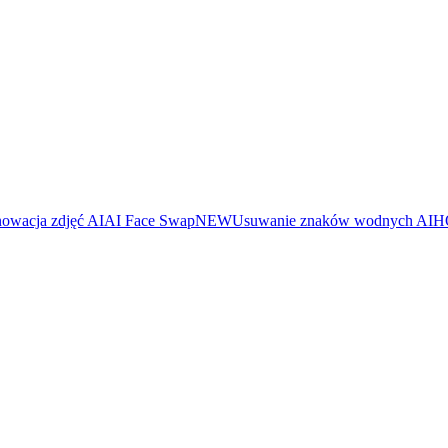
owacja zdjęć AI
AI Face Swap
NEW
Usuwanie znaków wodnych AI
H