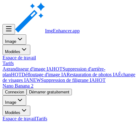
ImgEnhancer
.app
Image
Modèles
Espace de travail
Tarifs
Agrandisseur d'image IA
HOT
Suppression d'arrière-
plan
HOT
Défloutage d'image IA
Restauration de photos IA
Échange
de visages IA
NEW
Suppression de filigrane IA
HOT
Nano Banana 2
Connexion
Démarrer gratuitement
Image
Modèles
Espace de travail
Tarifs