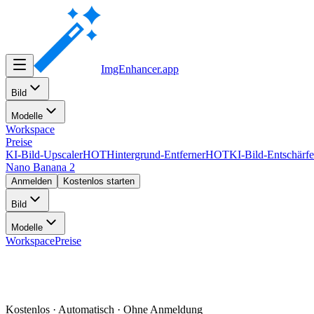
ImgEnhancer
.app
Bild
Modelle
Workspace
Preise
KI-Bild-Upscaler
HOT
Hintergrund-Entferner
HOT
KI-Bild-Entschärfe
Nano Banana 2
Anmelden
Kostenlos starten
Bild
Modelle
Workspace
Preise
Kostenlos · Automatisch · Ohne Anmeldung