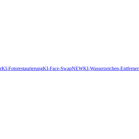
r
KI-Fotorestaurierung
KI-Face-Swap
NEW
KI-Wasserzeichen-Entferner