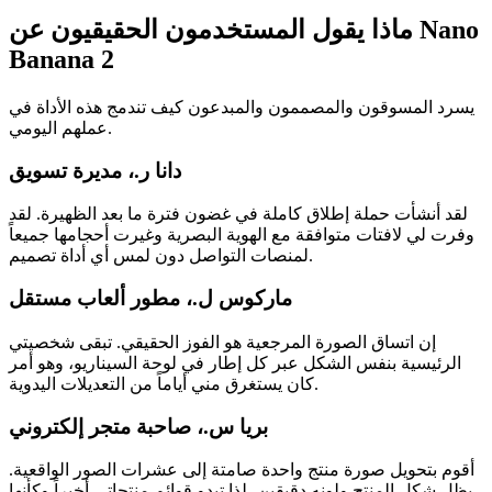
ماذا يقول المستخدمون الحقيقيون عن Nano
Banana 2
يسرد المسوقون والمصممون والمبدعون كيف تندمج هذه الأداة في
عملهم اليومي.
دانا ر.، مديرة تسويق
لقد أنشأت حملة إطلاق كاملة في غضون فترة ما بعد الظهيرة. لقد
وفرت لي لافتات متوافقة مع الهوية البصرية وغيرت أحجامها جميعاً
لمنصات التواصل دون لمس أي أداة تصميم.
ماركوس ل.، مطور ألعاب مستقل
إن اتساق الصورة المرجعية هو الفوز الحقيقي. تبقى شخصيتي
الرئيسية بنفس الشكل عبر كل إطار في لوحة السيناريو، وهو أمر
كان يستغرق مني أياماً من التعديلات اليدوية.
بريا س.، صاحبة متجر إلكتروني
أقوم بتحويل صورة منتج واحدة صامتة إلى عشرات الصور الواقعية.
يظل شكل المنتج ولونه دقيقين، لذا تبدو قوائم منتجاتي أخيراً وكأنها