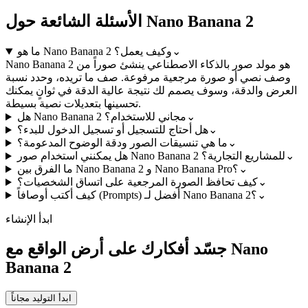
الأسئلة الشائعة حول Nano Banana 2
⌄
ما هو Nano Banana 2 وكيف يعمل؟
Nano Banana 2 هو مولد صور بالذكاء الاصطناعي ينشئ صوراً من
وصف نصي أو صورة مرجعية مرفوعة. صف ما تريده، وحدد نسبة
العرض والدقة، وسوف يصمم لك نتيجة عالية الدقة في ثوانٍ يمكنك
تحسينها بتعديلات نصية بسيطة.
⌄
هل Nano Banana 2 مجاني للاستخدام؟
⌄
هل أحتاج للتسجيل أو تسجيل الدخول للبدء؟
⌄
ما هي تنسيقات الصور ودقة الوضوح المدعومة؟
⌄
هل يمكنني استخدام صور Nano Banana 2 للمشاريع التجارية؟
⌄
ما الفرق بين Nano Banana 2 و Nano Banana Pro؟
⌄
كيف تحافظ الصورة المرجعية على اتساق الشخصيات؟
⌄
كيف أكتب أوصافاً (Prompts) أفضل لـ Nano Banana 2؟
ابدأ الإنشاء
جسّد أفكارك على أرض الواقع مع Nano
Banana 2
ابدأ التوليد مجاناً