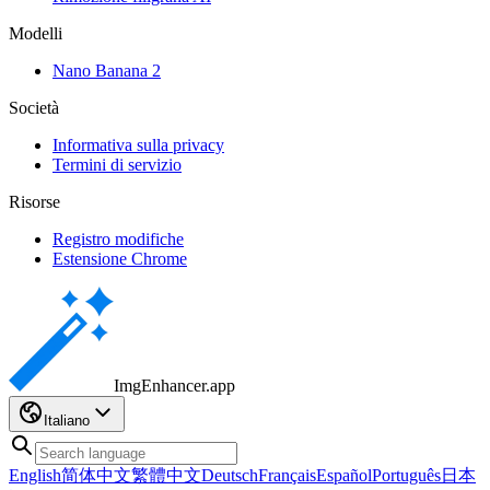
Modelli
Nano Banana 2
Società
Informativa sulla privacy
Termini di servizio
Risorse
Registro modifiche
Estensione Chrome
ImgEnhancer
.app
Italiano
English
简体中文
繁體中文
Deutsch
Français
Español
Português
日本