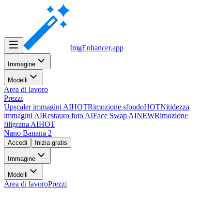
ImgEnhancer
.app
Immagine
Modelli
Area di lavoro
Prezzi
Upscaler immagini AI
HOT
Rimozione sfondo
HOT
Nitidezza
immagini AI
Restauro foto AI
Face Swap AI
NEW
Rimozione
filigrana AI
HOT
Nano Banana 2
Accedi
Inizia gratis
Immagine
Modelli
Area di lavoro
Prezzi