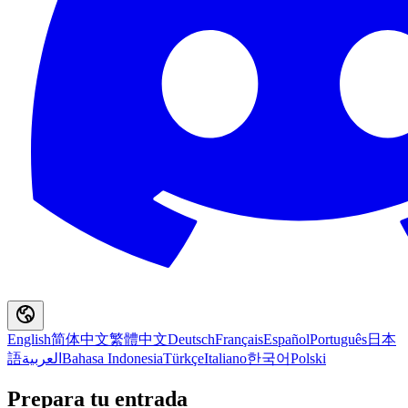
English
简体中文
繁體中文
Deutsch
Français
Español
Português
日本
語
العربية
Bahasa Indonesia
Türkçe
Italiano
한국어
Polski
Prepara tu entrada