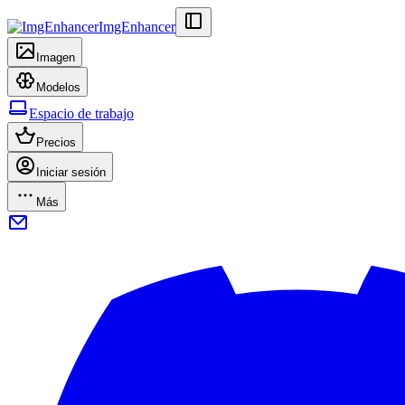
ImgEnhancer
Imagen
Modelos
Espacio de trabajo
Precios
Iniciar sesión
Más